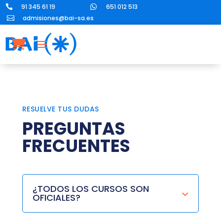
91 345 61 19
651 012 513


admisiones@bai-sa.es

RESUELVE TUS DUDAS
PREGUNTAS
FRECUENTES
¿TODOS LOS CURSOS SON
OFICIALES?