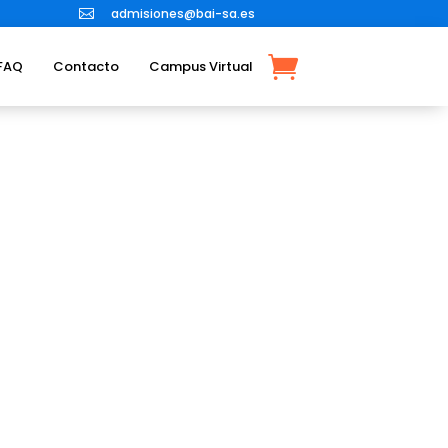
admisiones@bai-sa.es

FAQ
Contacto
Campus Virtual