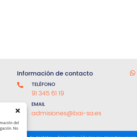
Información de contacto

TELÉFONO

91 345 61 19
EMAIL

admisiones@bai-sa.es
rmación del
egación. No