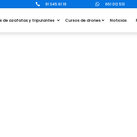
91 345 61 19
651 012 513


s de azafatas y tripulantes
Cursos de drones
Noticias