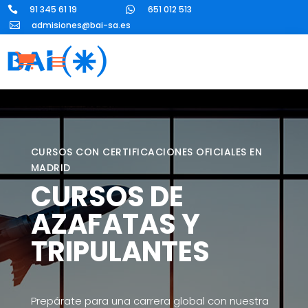
91 345 61 19
651 012 513


admisiones@bai-sa.es

CURSOS CON CERTIFICACIONES OFICIALES EN
MADRID
CURSOS DE
AZAFATAS Y
TRIPULANTES
Prepárate para una carrera global con nuestra