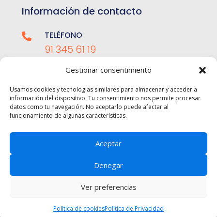
Información de contacto
TELÉFONO

91 345 61 19
Gestionar consentimiento
EMAIL

admisiones@bai-sa.es
Usamos cookies y tecnologías similares para almacenar y acceder a
información del dispositivo. Tu consentimiento nos permite procesar
datos como tu navegación. No aceptarlo puede afectar al
MÓVIL

funcionamiento de algunas características.
651 012 513
Aceptar
© 2026 BAI Escuela de Azafatas y Tripulantes | Todos
Denegar
los derechos reservados
Aviso Legal y Política de Privacidad
|
Política de
Ver preferencias
Cookies
|
Política de Calidad
|
Ley de Transparencia y
Participación
Política de cookies
Política de Privacidad