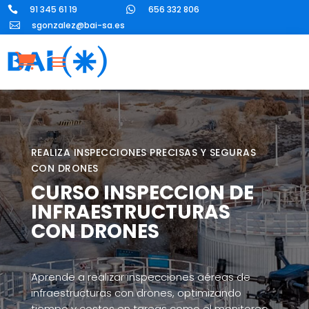
91 345 61 19
656 332 806


sgonzalez@bai-sa.es

REALIZA INSPECCIONES PRECISAS Y SEGURAS
CON DRONES
CURSO INSPECCION DE
INFRAESTRUCTURAS
CON DRONES
Aprende a realizar inspecciones aéreas de
infraestructuras con drones, optimizando
tiempo y costos en tareas como el monitoreo